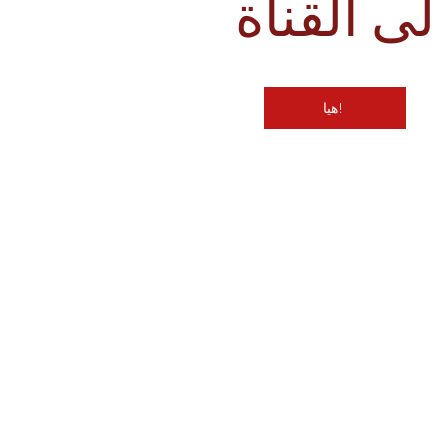
لى القناة
هيا!