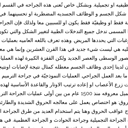
ظيفيه او تجميلية. وبشكل خاص تُعنى هذه الجراحه في القسم 
ن شكل الجسم و الوظائف الجسديه المضطربة او تحسينهما. في 
لية فقط او وظيفيّة فقط يكون او للسببين معا ولذلك فإن الجراح
 المسمى تدخل جميع التدخلات الطبية لتغيير الشكل والتي تكون
بات التي يحددها المريض. وهذه تعرف باللغه العاميه بعمليا
ر الوسطى والعصر الجديد ولكن القفزة الكبيرة لهذه العمليا
ون لدينا إحدى وظائف الجسم معطله كمثال نتيجة لإصابات اونتيجة
ا بعد العمل الجراحي. العمليات النموذجيّة في جراحة الترم
 زرع الأعصاب او إعاده ترتيب الاوتار والقاعدة الأساسية لهذه
التدابير الترميمية في جراحة التجميل معروفه منذ 1500 عام من بين أ
الحروق: هو اختصاص يعمل على معالجه الحروق الشديدة والطار
ج عواقب الحروق وهنا يتم استخدام العديد من طرق الجراحة ا
لجراحة التجميلية وجراحة الحوادث و الجراحة العظمية. في ه