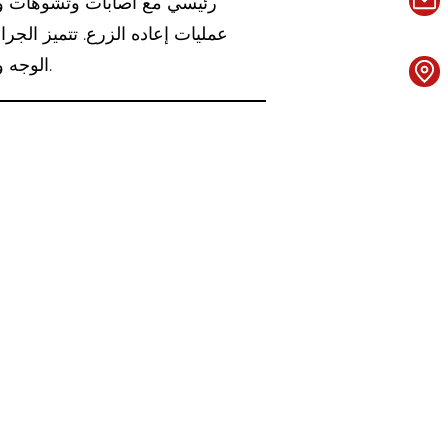
رئيسي مع اصابات وتشوهات وأم
عمليات إعاده الزرع. تتميز الجر
الوجه وحشي الدهون وجراحة اليد ومتلازمه النفق الرسغي وتكبير الثدي والندبات وغيرها من العمليات.