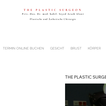
THE PLASTIC SURGEON
Priv.-Doz. Dr. med. habil. Seyed
Arash Alawi
Plastische und Ästhetische Chirurgie
TERMIN ONLINE BUCHEN
GESICHT
BRUST
KÖRPER