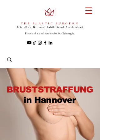
THE PLASTIC SURGEON
Priv.-Doz. Dr. med. habil. Seyed
Arash Alawi
Plastische und Ästhetische Chirurgie
BRUSTSTRAFFUNG
in Hannover