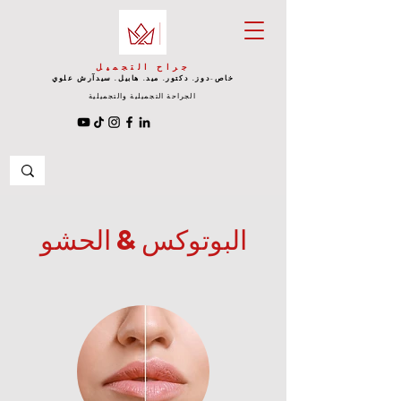
جراح التجميل
خاص-دوز. دكتور. ميد. هابيل. سيد
آرش علوي
الجراحة التجميلية والتجميلية
البوتوكس & الحشو