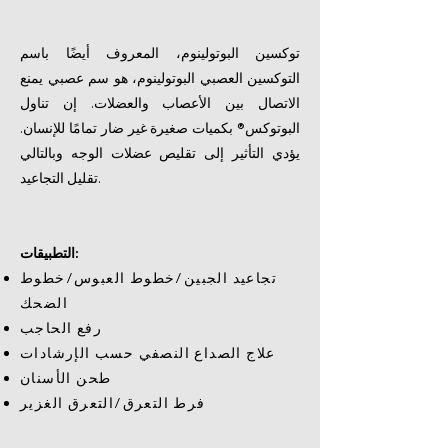
توكسين البوتولينوم، المعروف أيضًا باسم
التوكسين العصبي البوتولينوم، هو سم عصبي يمنع
الاتصال بين الأعصاب والعضلات. إن تناول
البوتوكس® بكميات صغيرة غير ضار تمامًا للإنسان.
يؤدي التأثير إلى تقليص عضلات الوجه وبالتالي
تقليل التجاعيد.
التطبيقات:
تجاعيد الجبين/خطوط العبوس/خطوط
الضحك
رفع الحاجب
علاج الصداع النصفي حسب الإرشادات
طحن الأسنان
فرط التعرق/التعرق الغزير