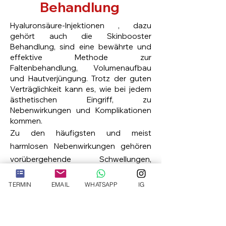
Behandlung
Hyaluronsäure-Injektionen , dazu
gehört auch die Skinbooster
Behandlung, sind eine bewährte und
effektive Methode zur
Faltenbehandlung, Volumenaufbau
und Hautverjüngung. Trotz der guten
Verträglichkeit kann es, wie bei jedem
ästhetischen Eingriff, zu
Nebenwirkungen und Komplikationen
kommen.
Zu den häufigsten und meist
harmlosen Nebenwirkungen gehören
vorübergehende Schwellungen,
Rötungen oder blaue Flecken an der
TERMIN
EMAIL
WHATSAPP
IG
Injektionsstelle, die in der Regel
innerhalb weniger Tage abklingen.
Manche Patienten verspüren nach der
Behandlung ein leichtes