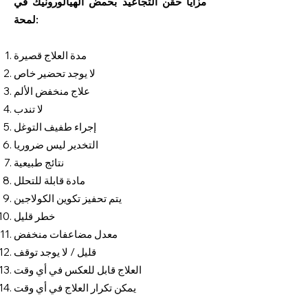
مزايا حقن التجاعيد بحمض الهيالورونيك في
لمحة:
مدة العلاج قصيرة
لا يوجد تحضير خاص
علاج منخفض الألم
لا تندب
إجراء طفيف التوغل
التخدير ليس ضروريا
نتائج طبيعية
مادة قابلة للتحلل
يتم تحفيز تكوين الكولاجين
خطر قليل
معدل مضاعفات منخفض
قليل / لا يوجد توقف
العلاج قابل للعكس في أي وقت
يمكن تكرار العلاج في أي وقت