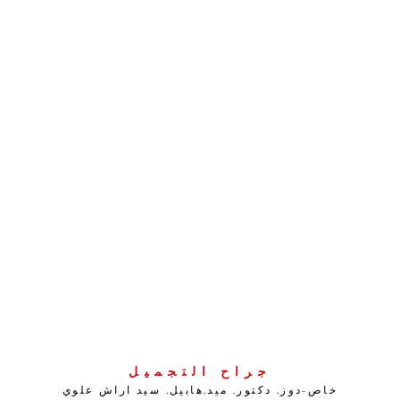
جراح التجميل
خاص-دوز. دكتور. ميد.
هابيل.
سيد اراش علوي