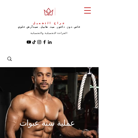
جراح التجميل
خاص-دوز. دكتور. ميد. هابيل. سيد
آرش علوي
الجراحة التجميلية والتجميلية
عملية ستة عبوات