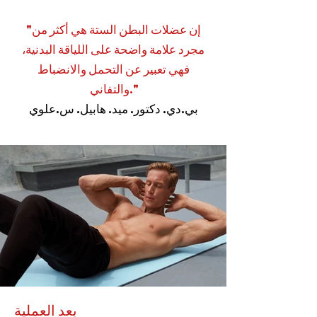
"إن عضلات البطن الستة هي أكثر من
مجرد علامة واضحة على اللياقة البدنية،
فهي تعبير عن التحمل والانضباط
والتفاني."
بي.دي. دكتور. ميد. هابيل. س.علوي
بعد العملية