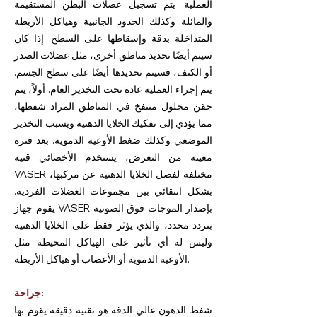
العملية. يتم تسجيل عضلات البطن المستقيمة
والمائلة وكذلك الحدود الجانبية وهياكل الأربطة
المتداخلة بدقة وإسقاطها على السطح. إذا كان
سيتم أيضًا تحديد مناطق أخرى، مثل عضلات الصدر
أو الكتف، فسيتم تحديدها أيضًا على سطح الجسم.
يتم إجراء العملية عادة تحت التخدير العام. أولاً، يتم
حقن محلول منتفخ في المناطق المراد شفطها،
مما يؤدي إلى تفكيك الخلايا الدهنية ويسبب التخدير
الموضعي وكذلك ضغط الأوعية الدموية. بعد فترة
معينة من التعرض، يستخدم الأخصائي قنية
VASER مختلفة لفصل الخلايا الدهنية عن مركبها،
بشكل انتقائي بين مجموعات العضلات الفردية.
يقوم جهاز VASER بإصدار الموجات فوق الصوتية
بتردد محدد، والذي يؤثر فقط على الخلايا الدهنية
وليس له أي تأثير على الهياكل المحيطة مثل
الأوعية الدموية أو الأعصاب أو هياكل الأربطة.
جراحة:
شفط الدهون عالي الدقة هو تقنية دقيقة يقوم بها