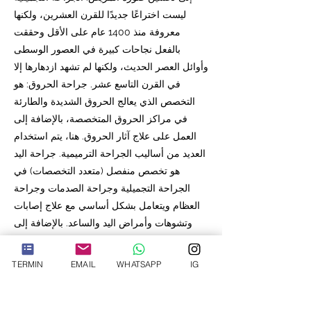
ليست اختراعًا جديدًا للقرن العشرين، ولكنها
معروفة منذ 1400 عام على الأقل وحققت
بالفعل نجاحات كبيرة في العصور الوسطى
وأوائل العصر الحديث، ولكنها لم تشهد ازدهارها إلا
في القرن التاسع عشر. جراحة الحروق: هو
التخصص الذي يعالج الحروق الشديدة والطارئة
في مراكز الحروق المتخصصة، بالإضافة إلى
العمل على علاج آثار الحروق. هنا، يتم استخدام
العديد من أساليب الجراحة الترميمية. جراحة اليد
هو تخصص منفصل (متعدد التخصصات) في
الجراحة التجميلية وجراحة الصدمات وجراحة
العظام ويتعامل بشكل أساسي مع علاج إصابات
وتشوهات وأمراض اليد والساعد. بالإضافة إلى
ذلك، يتم استخدام الجراحة المجهرية هنا، على
سبيل المثال، في عمليات إعادة الزرع. الجراحة
TERMIN
EMAIL
WHATSAPP
IG
التجميلية والتجميلية لها العديد من الميزات
الخاصة. تشمل الجراحة التجميلية نحت الجسم،
والحشو، وشد الوجه، وسداد الدهون، وجراحة