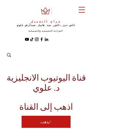
جراح التجميل
خاص-دوز. دكتور. ميد. هابيل. سيد
آرش علوي
الجراحة التجميلية والتجميلية
قناة اليوتيوب الانجليزية
د. علوي
اذهب إلى القناة
يذهب!