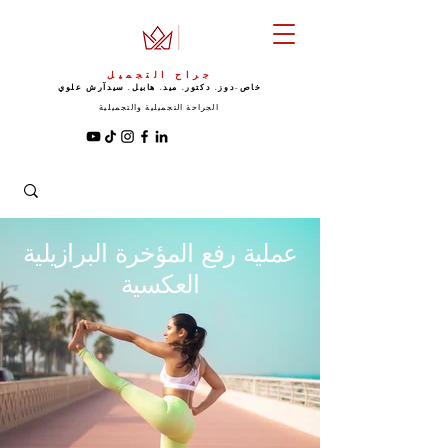
جراح التجميل
خاص-دوز. دكتور. ميد. هابيل. سيد
آرش علوي
الجراحة التجميلية والتجميلية
عملية رفع المؤخرة البرازيلية
العكسية