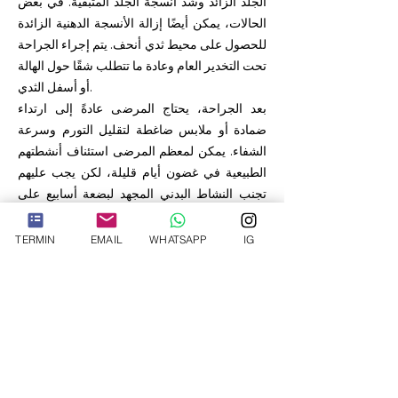
الجلد الزائد وشد أنسجة الجلد المتبقية. في بعض
الحالات، يمكن أيضًا إزالة الأنسجة الدهنية الزائدة
للحصول على محيط ثدي أنحف. يتم إجراء الجراحة
تحت التخدير العام وعادة ما تتطلب شقًا حول الهالة
أو أسفل الثدي.
بعد الجراحة، يحتاج المرضى عادةً إلى ارتداء
ضمادة أو ملابس ضاغطة لتقليل التورم وسرعة
الشفاء. يمكن لمعظم المرضى استئناف أنشطتهم
الطبيعية في غضون أيام قليلة، لكن يجب عليهم
تجنب النشاط البدني المجهد لبضعة أسابيع على
الأقل.
TERMIN
EMAIL
WHATSAPP
IG
"صدر الرجل هو رمز الرجولة والقوة.
وهو المكان الذي ينبض فيه قلب الرجل
وتكمن شجاعته."
دكتور بي دي. ميد. هابيل. S. A. علوي