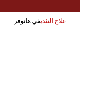
علاج التثدي
في هانوفر