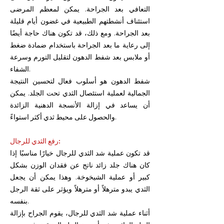
التعافي بعد الجراحة. يمكن لمعظم المرضى
استئناف أنشطتهم الطبيعية في غضون أيام قليلة
بعد الجراحة. ومع ذلك، قد تكون هناك حاجة أيضًا
إلى رعاية ما بعد الجراحة باستخدام ضمادة ضغط
أو ملابس بعد شفط الدهون لتقليل التورم وسرعة
الشفاء.
شفط الدهون هو أسلوب فعال لتحسين النتيجة
الجمالية لعملية استئصال الثدي تحت الجلد. يمكن
أن يساعد في إزالة الأنسجة الدهنية الزائدة
والحصول على محيط ثدي أكثر استواءً.
رفع الثدي للرجال:
قد تكون عملية شد الثدي للرجال خيارًا مناسبًا إذا
كان هناك جلد زائد ناتج عن فقدان الوزن بشكل
كبير أو عملية الشيخوخة. وهذا يمكن أن يجعل
الثدي يبدو مترهلاً أو مترهلاً ويؤثر على ثقة الرجل
بنفسه.
أثناء عملية شد الثدي للرجال، يقوم الجراح بإزالة