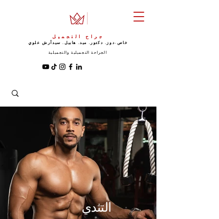
جراح التجميل
خاص-دوز. دكتور. ميد. هابيل. سيد
آرش علوي
الجراحة التجميلية والتجميلية
التثدي