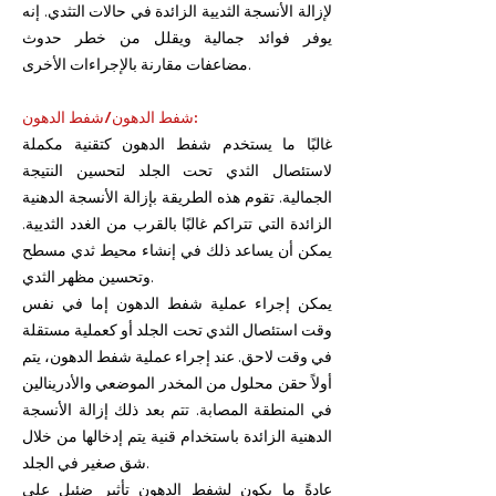
لإزالة الأنسجة الثديية الزائدة في حالات التثدي. إنه
يوفر فوائد جمالية ويقلل من خطر حدوث
مضاعفات مقارنة بالإجراءات الأخرى.
شفط الدهون/شفط الدهون:
غالبًا ما يستخدم شفط الدهون كتقنية مكملة
لاستئصال الثدي تحت الجلد لتحسين النتيجة
الجمالية. تقوم هذه الطريقة بإزالة الأنسجة الدهنية
الزائدة التي تتراكم غالبًا بالقرب من الغدد الثديية.
يمكن أن يساعد ذلك في إنشاء محيط ثدي مسطح
وتحسين مظهر الثدي.
يمكن إجراء عملية شفط الدهون إما في نفس
وقت استئصال الثدي تحت الجلد أو كعملية مستقلة
في وقت لاحق. عند إجراء عملية شفط الدهون، يتم
أولاً حقن محلول من المخدر الموضعي والأدرينالين
في المنطقة المصابة. تتم بعد ذلك إزالة الأنسجة
الدهنية الزائدة باستخدام قنية يتم إدخالها من خلال
شق صغير في الجلد.
عادةً ما يكون لشفط الدهون تأثير ضئيل على