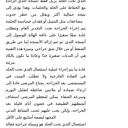
الثدي تحت الجلد يزيل فقط أنسجة الثدي الزائدة
مع الحفاظ على الجلد والحلمات. وهذا يؤدي إلى
نتيجة جمالية أكثر ويقلل من خطر حدوث
مضاعفات مثل التنميل أو فقدان حساسية الحلمة.
يتم إجراء الجراحة تحت التخدير العام وتتطلب
عادة شقًا صغيرًا على حافة الهالة للوصول إلى
أنسجة الثدي. ثم تتم إزالة الأنسجة إما عن طريق
الشفط أو من خلال شق جراحي. وميزة هذه التقنية
هي أن الندبات صغيرة جدًا وعادةً ما تكون بالكاد
مرئية.
عادة ما يتم إجراء عملية استئصال الثدي تحت الجلد
في العيادة الخارجية ولا تتطلب المبيت في
المستشفى. بعد الجراحة، يحتاج المرضى عادةً إلى
ارتداء ضمادة أو ملابس ضاغطة لتقليل التورم
وسرعة الشفاء. يمكن لمعظم المرضى استئناف
أنشطتهم الطبيعية في غضون أيام قليلة بعد
الجراحة، ولكن يجب عليهم تجنب النشاط البدني
المجهد لبضعة أسابيع على الأقل.
استئصال الثدي تحت الجلد هو وسيلة جراحية فعالة