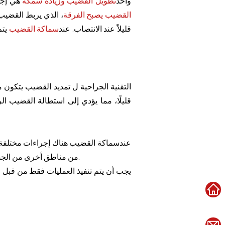
واحد
تطويل القضيب وزيادة سمكه
هي إجرا
القضيب يصبح الفرقة
قليلاً عند الانتصاب. عند
سماكة القضيب
يت
التقنية الجراحية ل
تمديد القضيب
يتكون م
قليلًا، مما يؤدي إلى استطالة القضيب ا
عند
سماكة القضيب
هناك إجراءات مختلفة 
من مناطق أخرى من الجسم ثم حقنها في القضيب. وبدلاً من ذلك، يمكن إجراء عملية سماكة القضيب باستخدام غرسات خاصة أو مواد حشو.
يجب أن يتم تنفيذ العمليات فقط من قبل