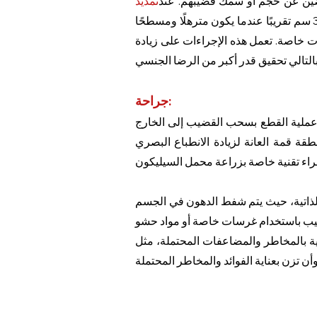
اضين عن حجم أو سمك قضيبهم. عند
تمديد
، الذي يربط القضيب بالحوض، مقطوع. وهذا يسمح للقضيب بالوقوف لمدة أطول بمقدار 2-3 سم تقريبًا عندما يكون مترهلًا ومسطحًا
 خاصة. تعمل هذه الإجراءات على زيادة
جراحة:
عملية القطع بسحب القضيب إلى الخارج
قة قمة العانة لزيادة الانطباع البصري
لذاتية، حيث يتم شفط الدهون في الجسم
ة بالمخاطر والمضاعفات المحتملة، مثل