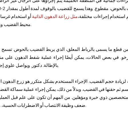
ءات جمالية في المنطقة الحميمة يتم إجراؤها على الرجال غير الر
م استخدام إجراءات مختلفة،
مثل زراعة الدهون الذاتية
أو استخدام غرسات
محيط القضيب وبالتالي تحقيق قدر أكبر من الرضا الجنسي.
ن قطع ما يسمى بالرباط المعلق، الذي يربط القضيب بالحوض. تسمح 
لرخو. في بعض الحالات، يمكن أيضًا إجراء عملية شفط الدهون على منط
بالإطالة. دكتور. ويواصل علوي إجراء تقنية خاصة بزراعة محمل السيليكون.
لزيادة حجم القضيب. الإجراء المستخدم بشكل متكرر هو زرع الدهون ا
 متخصصين ذوي خبرة ومؤهلين. من المهم أن تكون على علم قبل العملي
ضعف وظيفة الانتصاب أو الاضطرابات الحسية، وأن تزن بعناية الفوائد والمخاطر المحتملة.