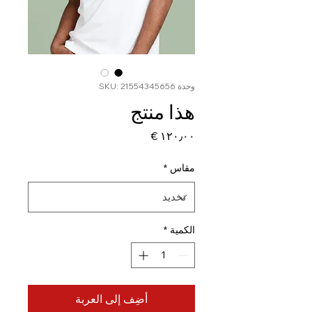
وحدة SKU: 21554345656
هذا منتج
السعر
مقاس
*
الكمية
*
أضِف إلى العربة