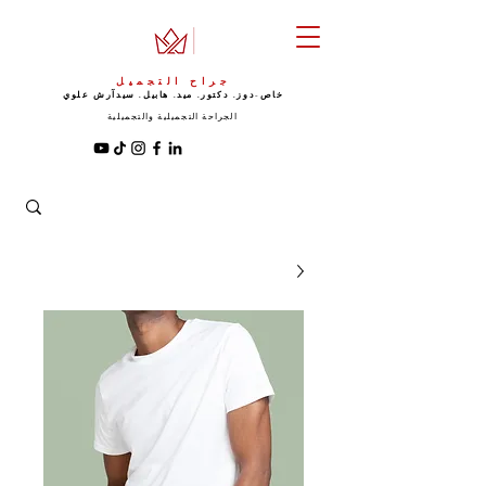
جراح التجميل
خاص-دوز. دكتور. ميد. هابيل. سيد
آرش علوي
الجراحة التجميلية والتجميلية