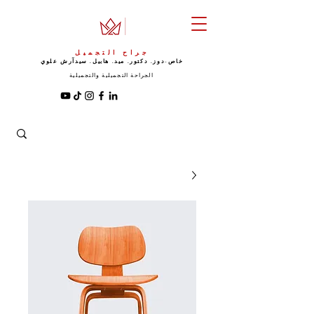
جراح التجميل
خاص-دوز. دكتور. ميد. هابيل. سيد
آرش علوي
الجراحة التجميلية والتجميلية