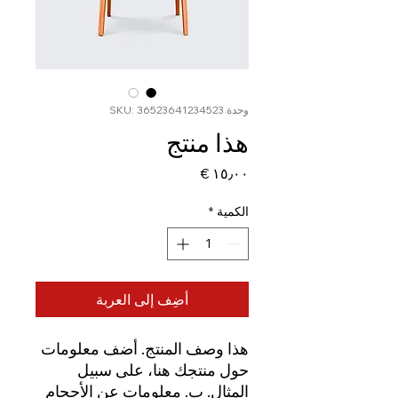
وحدة SKU: 36523641234523
هذا منتج
السعر
الكمية
*
أضِف إلى العربة
هذا وصف المنتج. أضف معلومات 
حول منتجك هنا، على سبيل 
المثال. ب. معلومات عن الأحجام 