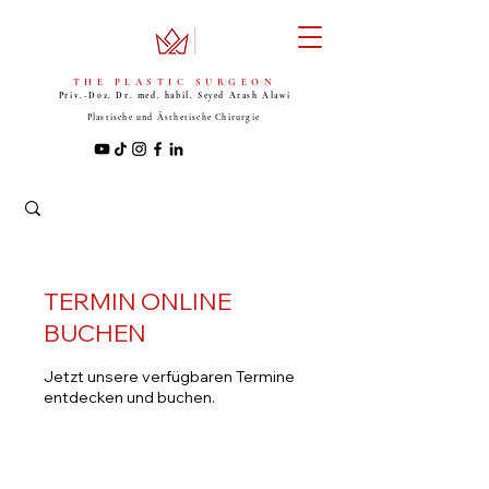
THE PLASTIC SURGEON
Priv.-Doz. Dr. med. habil. Seyed
Arash Alawi
Plastische und Ästhetische Chirurgie
TERMIN ONLINE
BUCHEN
Jetzt unsere verfügbaren Termine
entdecken und buchen.