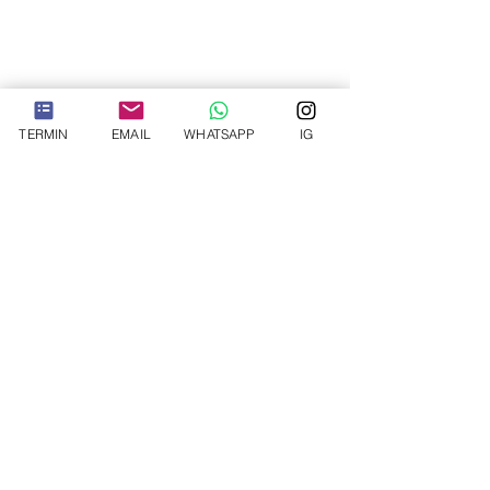
TERMIN
EMAIL
WHATSAPP
IG
THE PLASTIC SURGEON
Priv.-Doz. Dr. med.
habil.
Seyed Arash Alawi
Plastische und Ästhetische Chirurgie
©2025 von THE PLASTIC SURGEON. Copyright PD Dr. med. habil. Seyed