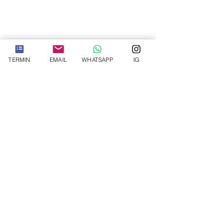
TERMIN
EMAIL
WHATSAPP
IG
THE PLASTIC SURGEON
Priv.-Doz. Dr. med.
habil.
Seyed Arash Alawi
Plastische und Ästhetische Chirurgie
©2025 von THE PLASTIC SURGEON. Copyright PD Dr. med. habil. Seyed