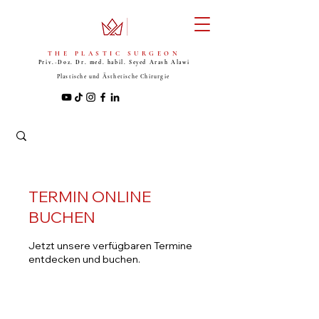
THE PLASTIC SURGEON
Priv.-Doz. Dr. med. habil. Seyed
Arash Alawi
Plastische und Ästhetische Chirurgie
TERMIN ONLINE
BUCHEN
Jetzt unsere verfügbaren Termine
entdecken und buchen.