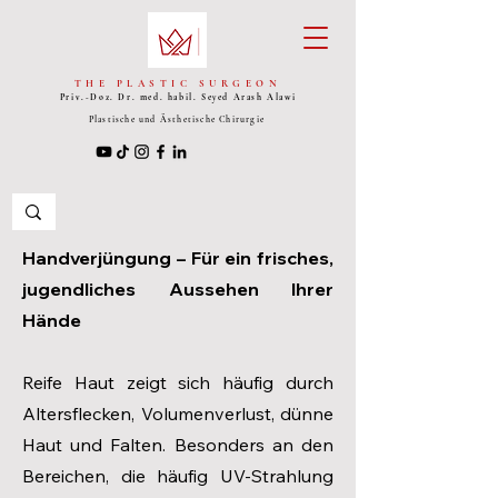
THE PLASTIC SURGEON
Priv.-Doz. Dr. med. habil. Seyed
Arash Alawi
Plastische und Ästhetische Chirurgie
Handverjüngung – Für ein frisches,
jugendliches Aussehen Ihrer
Hände
Reife Haut zeigt sich häufig durch
Altersflecken, Volumenverlust, dünne
Haut und Falten. Besonders an den
Bereichen, die häufig UV-Strahlung