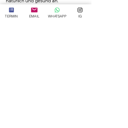
natürlich und gesund an.
TERMIN
EMAIL
WHATSAPP
IG
Behandlungsablauf
Eigenfett zur
Handverjüngung
Ablauf der Handverjüngung in
Hannover
Im Rahmen eines ausführlichen
Beratungsgesprächs informiere ich Sie
über den Ablauf, die Nachsorge und
mögliche Risiken der Handverjüngung.
Bei der Behandlung wird das Volumen
im Bereich der Mittelhand gezielt
wiederaufgebaut, um knochige und
eingefallene Hände praller und straffer
erscheinen zu lassen und prominente