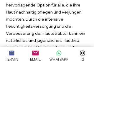
hervorragende Option für alle, die ihre
Haut nachhaltig pflegen und verjüngen
möchten. Durch die intensive
Feuchtigkeitsversorgung und die
Verbesserung der Hautstruktur kann ein
natürliches und jugendliches Hautbild
erzielt werden. Ob als vorbeugende
Maßnahme gegen Hautalterung oder als
TERMIN
EMAIL
WHATSAPP
IG
gezielte Behandlung zur Hautverjüngung –
Skinbooster bieten eine effektive
Lösung für eine gesunde und strahlende
Haut.
Termin vereinbaren