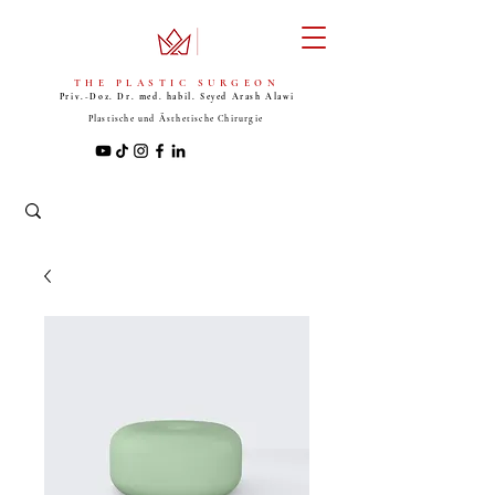
THE PLASTIC SURGEON
Priv.-Doz. Dr. med. habil. Seyed
Arash Alawi
Plastische und Ästhetische Chirurgie