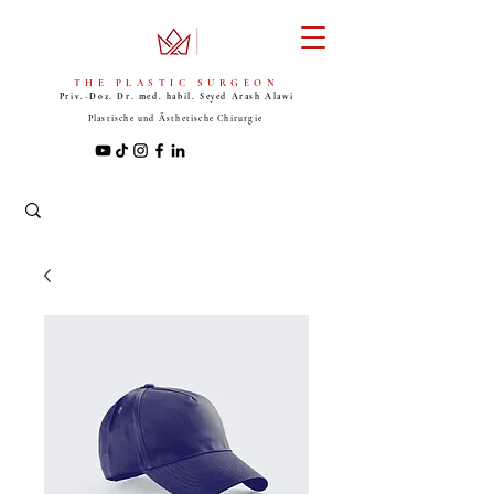
THE PLASTIC SURGEON
Priv.-Doz. Dr. med. habil. Seyed
Arash Alawi
Plastische und Ästhetische Chirurgie