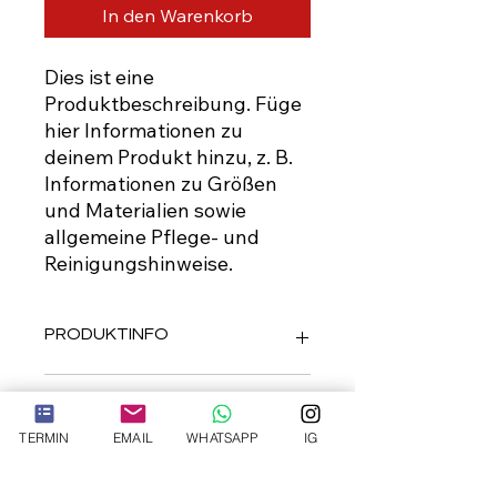
In den Warenkorb
Dies ist eine 
Produktbeschreibung. Füge 
hier Informationen zu 
deinem Produkt hinzu, z. B. 
Informationen zu Größen 
und Materialien sowie 
allgemeine Pflege- und 
Reinigungshinweise.
PRODUKTINFO
Das ist ein Produktdetail. Füge hier
RÜCKGABERICHTLINIE
Informationen zu deinem Produkt
hinzu, z. B. Informationen zu Größen
TERMIN
EMAIL
WHATSAPP
IG
und Materialien sowie allgemeine
Das ist eine Rückgaberichtlinie.
VERSANDINFO
Pflege- und Reinigungshinweise. Es
Erkläre Kunden hier, was zu tun ist,