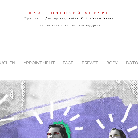
ПЛАСТИЧЕСКИЙ ХИРУРГ
Прив.-доз. Доктор мед. хабил. Сейед
Араш Алави
Пластическая и эстетическая хирургия
BUCHEN
APPOINTMENT
FACE
BREAST
BODY
BOTO