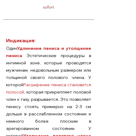
sofort
Индикация:
Один
Удлинение пениса и утолщение
пениса
Эстетические процедуры в
интимной зоне, которые проводятся
мужчинам, недовольным размером или
толщиной своего полового члена. У
которой
Расширение пениса становится
полосой
, которая прикрепляет половой
член к тазу, разрывается. Это позволяет
пенису стоять примерно на 2-3 см
дольше в расслабленном состоянии и
немного более плоским в
эрегированном состоянии. У
которой
Утолщение полового члена