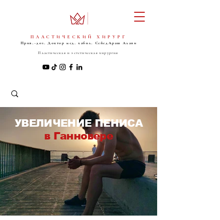
ПЛАСТИЧЕСКИЙ ХИРУРГ
Прив.-доз. Доктор мед. хабил. Сейед
Араш Алави
Пластическая и эстетическая хирургия
УВЕЛИЧЕНИЕ ПЕНИСА
в Ганновере