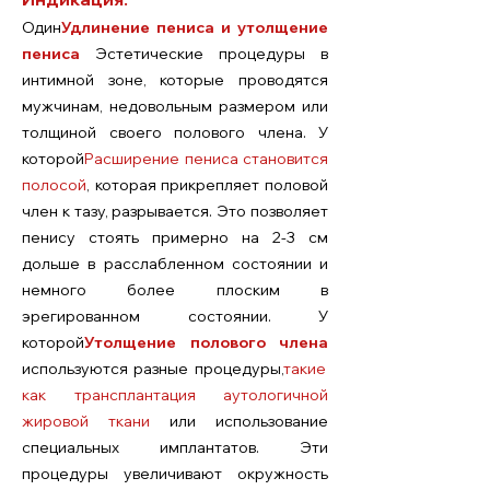
Один
Удлинение пениса и утолщение
пениса
Эстетические процедуры в
интимной зоне, которые проводятся
мужчинам, недовольным размером или
толщиной своего полового члена. У
которой
Расширение пениса становится
полосой
, которая прикрепляет половой
член к тазу, разрывается. Это позволяет
пенису стоять примерно на 2-3 см
дольше в расслабленном состоянии и
немного более плоским в
эрегированном состоянии. У
которой
Утолщение полового члена
используются разные процедуры,
такие
как трансплантация аутологичной
жировой ткани
или использование
специальных имплантатов. Эти
процедуры увеличивают окружность