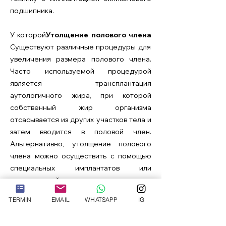
подшипника.
У которой
Утолщение полового члена
Существуют различные процедуры для
увеличения размера полового члена.
Часто используемой процедурой
является трансплантация
аутологичного жира, при которой
собственный жир организма
отсасывается из других участков тела и
затем вводится в половой член.
Альтернативно, утолщение полового
члена можно осуществить с помощью
специальных имплантатов или
наполнителей.
Операции должны выполняться только
TERMIN
EMAIL
WHATSAPP
IG
опытными и квалифицированными
специалистами. Перед операцией