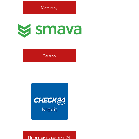
Medipay
Смава
Проверить кредит 24