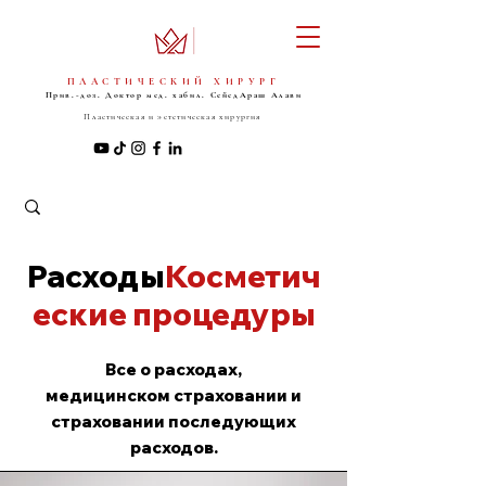
ПЛАСТИЧЕСКИЙ ХИРУРГ
Прив.-доз. Доктор мед. хабил. Сейед
Араш Алави
Пластическая и эстетическая хирургия
Расходы
Косметич
еские процедуры
Все о расходах,
медицинском страховании и
страховании последующих
расходов.