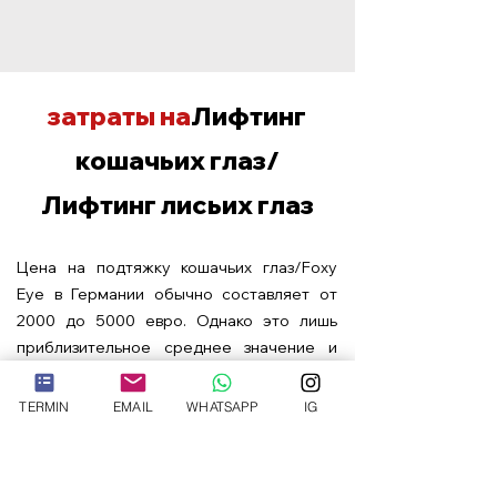
затраты на
Лифтинг
кошачьих глаз/
Лифтинг лисьих глаз
Цена на подтяжку кошачьих глаз/Foxy
Eye в Германии обычно составляет от
2000 до 5000 евро. Однако это лишь
приблизительное среднее значение и
фактическое значение.
Финансовые
затраты могут варьироваться в
TERMIN
EMAIL
WHATSAPP
IG
зависимости от факторов, упомянутых
выше.
В Ганновере процедура начинается от