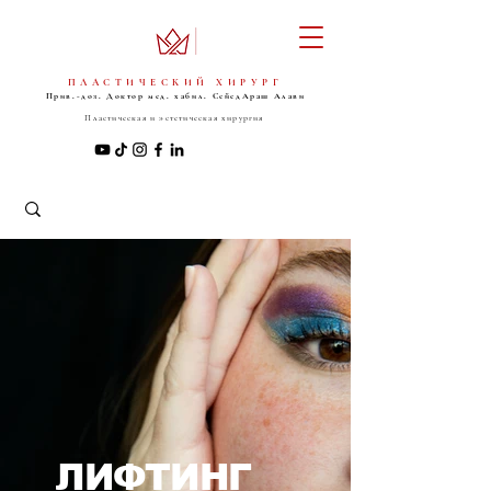
ПЛАСТИЧЕСКИЙ ХИРУРГ
Прив.-доз. Доктор мед. хабил. Сейед
Араш Алави
Пластическая и эстетическая хирургия
ЛИФТИНГ