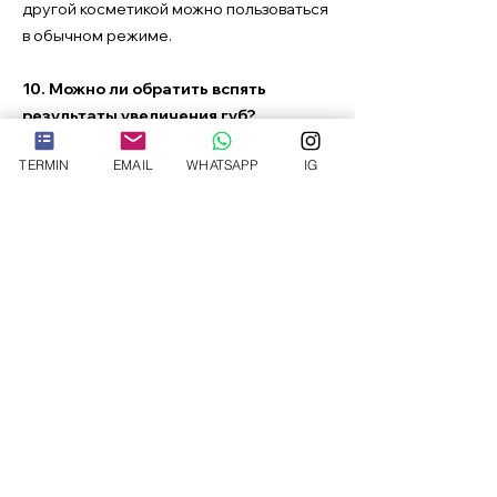
другой косметикой можно пользоваться
в обычном режиме.
10. Можно ли обратить вспять
результаты увеличения губ?
При лечении гиалуроновой кислотой
TERMIN
EMAIL
WHATSAPP
IG
результаты могут быть отменены
ферментом гиалуронидазой, который
растворяет наполнитель.
организовать встречу