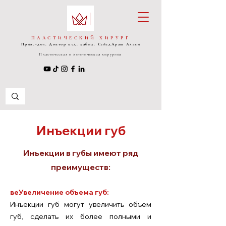
ПЛАСТИЧЕСКИЙ ХИРУРГ
Прив.-доз. Доктор мед. хабил. Сейед
Араш Алави
Пластическая и эстетическая хирургия
Инъекции губ
Инъекции в губы имеют ряд
преимуществ:
ве
Увеличение объема губ:
Инъекции губ могут увеличить объем
губ, сделать их более полными и