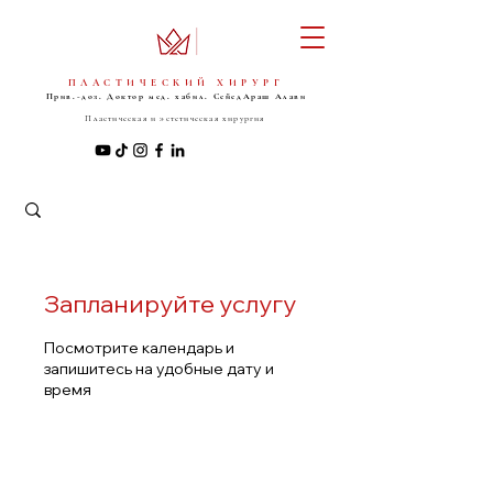
ПЛАСТИЧЕСКИЙ ХИРУРГ
Прив.-доз. Доктор мед. хабил. Сейед
Араш Алави
Пластическая и эстетическая хирургия
Запланируйте услугу
Посмотрите календарь и
запишитесь на удобные дату и
время