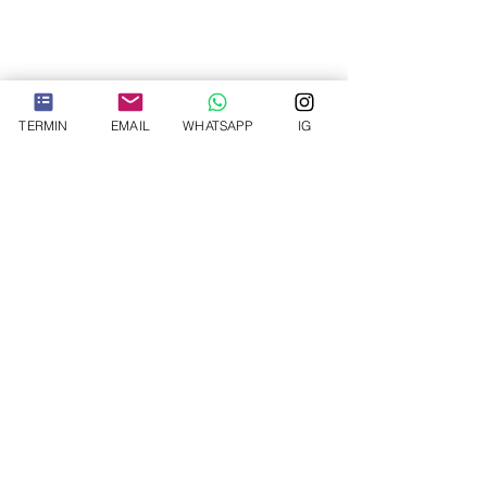
TERMIN
EMAIL
WHATSAPP
IG
ПЛАСТИЧЕСКИЙ ХИРУРГ
Прив.-доз. Доктор мед.
хабил.
Сейед Араш Алави
Пластическая и эстетическая хирургия
©2023 ПЛАСТИЧЕСКИЙ ХИРУРГ. Авторские права ПД Доктор. мед.