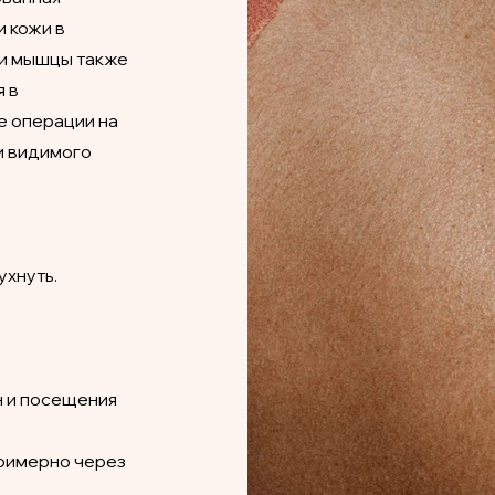
и кожи в
ти мышцы также
я в
е операции на
и видимого
ухнуть.
н и посещения
примерно через