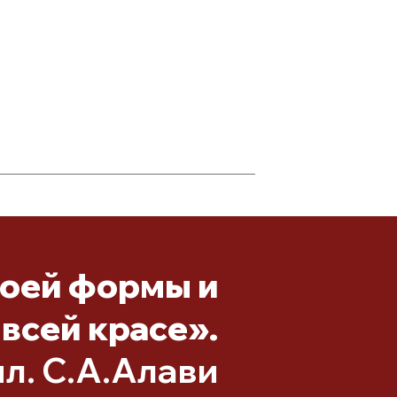
воей формы и
 всей красе».
ил. С.А.Алави