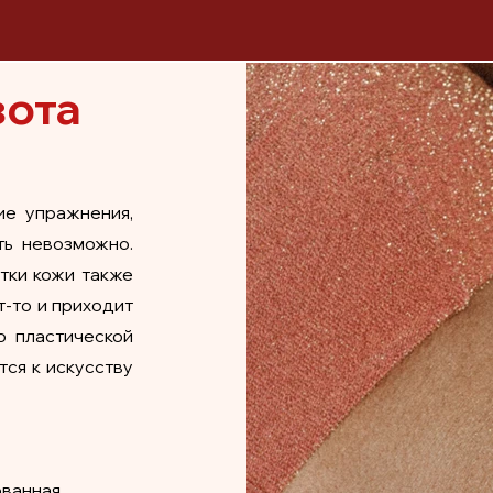
вота
ие упражнения,
ь невозможно.
тки кожи также
т-то и приходит
 пластической
тся к искусству
ованная