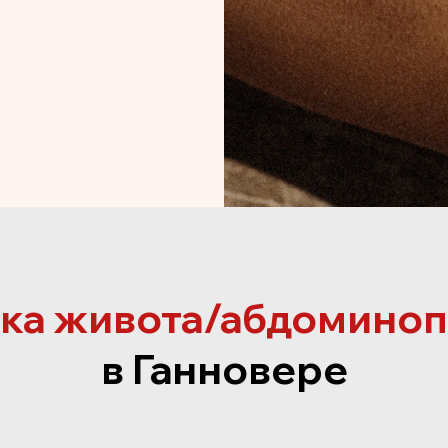
ка живота/абдоминоп
в Ганновере