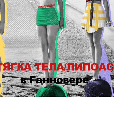
ЯГКА ТЕЛА/ЛИПОА
в Ганновере