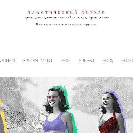
ПЛАСТИЧЕСКИЙ ХИРУРГ
Прив.-доз. Доктор мед. хабил. Сейед
Араш Алави
Пластическая и эстетическая хирургия
BUCHEN
APPOINTMENT
FACE
BREAST
BODY
BOTO