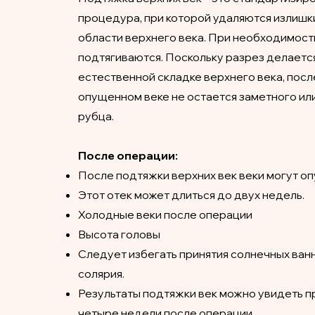
процедура, при которой удаляются излишк
области верхнего века. При необходимос
подтягиваются. Поскольку разрез делаетс
естественной складке верхнего века, посл
опущенном веке не остается заметного ил
рубца.
После операции:
После подтяжки верхних век веки могут оп
Этот отек может длиться до двух недель.
Холодные веки после операции
Высота головы
Следует избегать принятия солнечных ван
солярия.
Результаты подтяжки век можно увидеть 
четыре недели после операции.