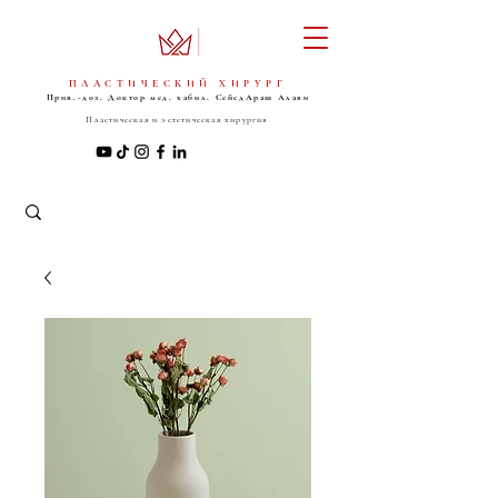
ПЛАСТИЧЕСКИЙ ХИРУРГ
Прив.-доз. Доктор мед. хабил. Сейед
Араш Алави
Пластическая и эстетическая хирургия