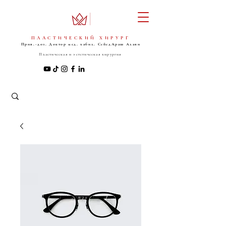
ПЛАСТИЧЕСКИЙ ХИРУРГ
Прив.-доз. Доктор мед. хабил. Сейед
Араш Алави
Пластическая и эстетическая хирургия