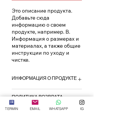
Это описание продукта. 
Добавьте сюда 
информацию о своем 
продукте, например. B. 
Информация о размерах и 
материалах, а также общие 
инструкции по уходу и 
чистке.
ИНФОРМАЦИЯ О ПРОДУКТЕ
Это деталь продукта. Добавьте
ПОЛИТИКА ВОЗВРАТА
сюда информацию о своем
продукте, например. B.
TERMIN
EMAIL
WHATSAPP
IG
Информация о размерах и
Это политика возврата. Объясните
ИНФОРМАЦИЯ О ДОСТАВКЕ
материалах, а также общие
клиентам, что делать, если они не
инструкции по уходу и чистке. Это
удовлетворены своей покупкой.
идеальное место, чтобы описать,
Четкие условия отмены и возврата
Это информация о доставке.