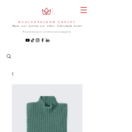
ПЛАСТИЧЕСКИЙ ХИРУРГ
Прив.-доз. Доктор мед. хабил. Сейед
Араш Алави
Пластическая и эстетическая хирургия