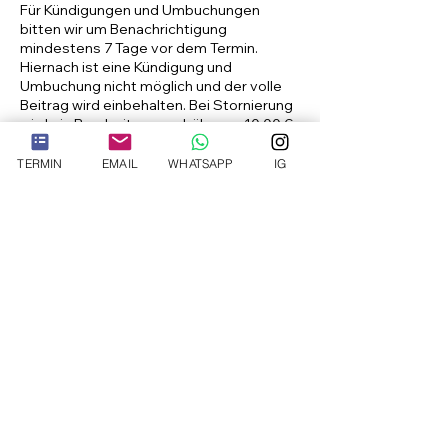
Für Kündigungen und Umbuchungen
bitten wir um Benachrichtigung
mindestens 7 Tage vor dem Termin.
Hiernach ist eine Kündigung und
Umbuchung nicht möglich und der volle
Beitrag wird einbehalten. Bei Stornierung
wird ein Bearbeitungsgebühr von 10,00 €
fällig.
TERMIN
EMAIL
WHATSAPP
IG
Kontaktangaben
info@theplasticsurgeon.de