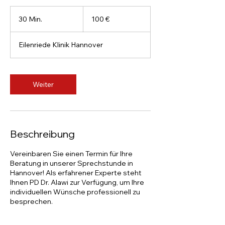
100
Euro
30 Min.
3
100 €
0
M
Eilenriede Klinik Hannover
i
n
.
Weiter
Beschreibung
Vereinbaren Sie einen Termin für Ihre
Beratung in unserer Sprechstunde in
Hannover! Als erfahrener Experte steht
Ihnen PD Dr. Alawi zur Verfügung, um Ihre
individuellen Wünsche professionell zu
besprechen.