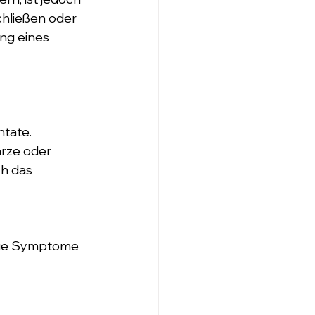
hließen oder 
ng eines 
tate. 
rze oder 
h das 
eue Symptome 