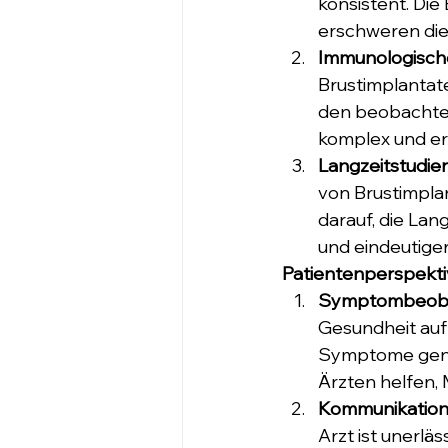
konsistent. Di
erschweren die
Immunologische
Brustimplantat
den beobachte
komplex und er
Langzeitstudien
von Brustimpla
darauf, die Lan
und eindeutige
Patientenperspekti
Symptombeoba
Gesundheit auf
Symptome genau
Ärzten helfen,
Kommunikation 
Arzt ist unerlä