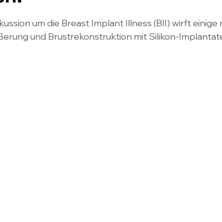
en bewertet.
ussion um die Breast Implant Illness (BII) wirft einig
ßerung und Brustrekonstruktion mit Silikon-Implantat