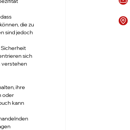
zifität 
 dass 
önnen, die zu 
 sind jedoch 
 Sicherheit 
trieren sich 
u verstehen 
alten, ihre 
 oder 
buch kann 
handelnden 
agen 