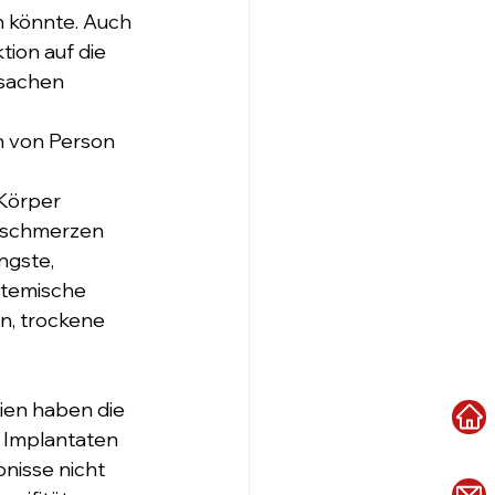
n könnte. Auch 
ion auf die 
rsachen 
 von Person 
Körper 
lschmerzen 
gste, 
stemische 
, trockene 
ien haben die 
 Implantaten 
nisse nicht 