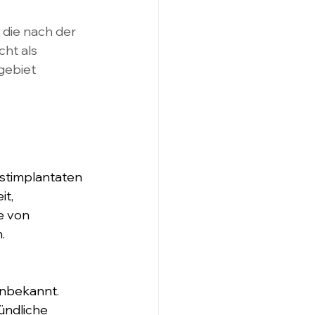
 die nach der 
ht als 
gebiet 
ustimplantaten 
t, 
e von 
.
unbekannt. 
ündliche 