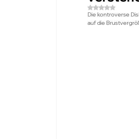
Mit NaN von 5 Stern
Die kontroverse Disk
auf die Brustvergrö