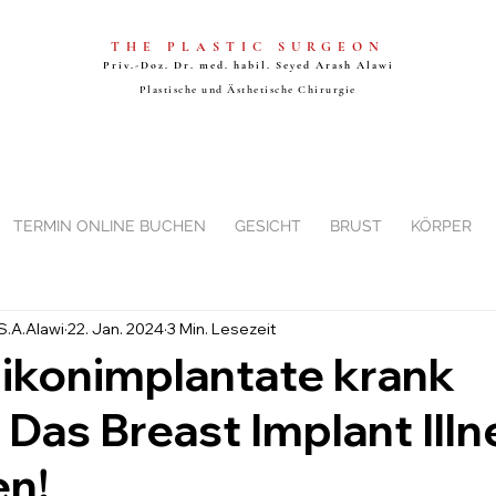
THE PLASTIC SURGEON
Priv.-Doz. Dr. med. habil. Seyed
Arash Alawi
Plastische und Ästhetische Chirurgie
TERMIN ONLINE BUCHEN
GESICHT
BRUST
KÖRPER
 S.A.Alawi
22. Jan. 2024
3 Min. Lesezeit
ikonimplantate krank
Das Breast Implant Illn
en!