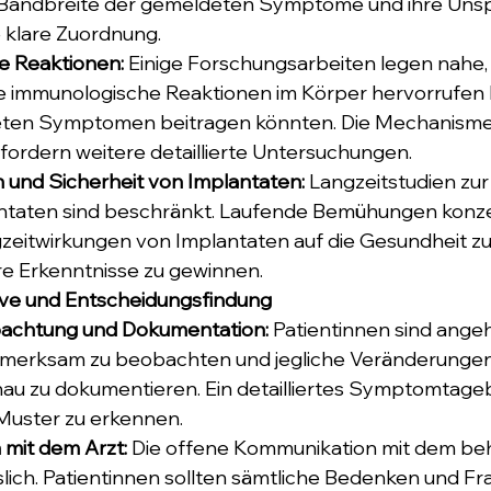
e Bandbreite der gemeldeten Symptome und ihre Unspe
 klare Zuordnung.
 Reaktionen: 
Einige Forschungsarbeiten legen nahe,
e immunologische Reaktionen im Körper hervorrufen k
ten Symptomen beitragen könnten. Die Mechanismen
fordern weitere detaillierte Untersuchungen.
 und Sicherheit von Implantaten: 
Langzeitstudien zur
ntaten sind beschränkt. Laufende Bemühungen konzen
gzeitwirkungen von Implantaten auf die Gesundheit z
re Erkenntnisse zu gewinnen.
ve und Entscheidungsfindung
chtung und Dokumentation:
 Patientinnen sind angeh
merksam zu beobachten und jegliche Veränderungen
 zu dokumentieren. Ein detailliertes Symptomtage
 Muster zu erkennen.
mit dem Arzt: 
Die offene Kommunikation mit dem be
sslich. Patientinnen sollten sämtliche Bedenken und Fr