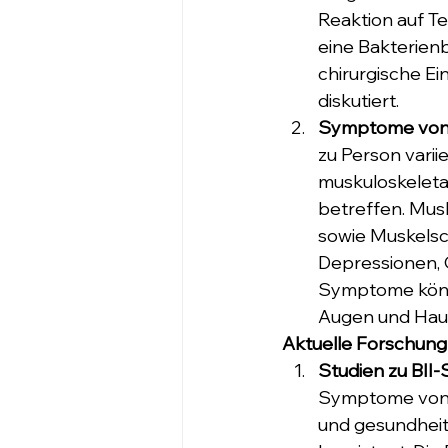
Reaktion auf Te
eine Bakterienb
chirurgische E
diskutiert.
Symptome von B
zu Person vari
muskuloskeleta
betreffen. Mu
sowie Muskels
Depressionen, 
Symptome könn
Augen und Haut
Aktuelle Forschung
Studien zu BII
Symptome von B
und gesundheit