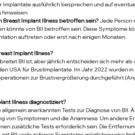
rer Implantate ausführlich besprechen und auf eventuel
 hinweisen.
Breast Implant Illness betroffen sein?
 Jede Person m
en könnte von BII betroffen sein. Diese Symptome kö
ntation auftreten oder erst nach einigen Monaten.
reast Implant Illness?
rbreitet BII ist, aber jährlich entscheiden sich mehr als
den USA für Brustimplantate. Im Jahr 2022 wurden in
perationen zur Brustvergrößerung durchgeführt (Ang
ant Illness diagnostiziert?
ne allgemein anerkannten Tests zur Diagnose von BII. Ä
sung von Symptomen und die Anamnese. Um andere E
nen zusätzliche Tests erforderlich sein. Die Entfernun
 mit BII verbundenen Symptome möglicherweise linder