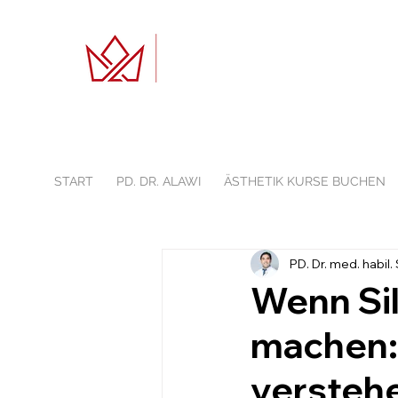
START
PD. DR. ALAWI
ÄSTHETIK KURSE BUCHEN
PD. Dr. med. habil.
Wenn Sil
machen: 
versteh