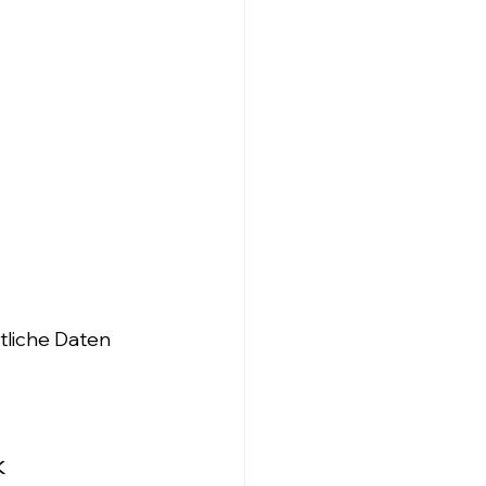
tliche Daten 
k 