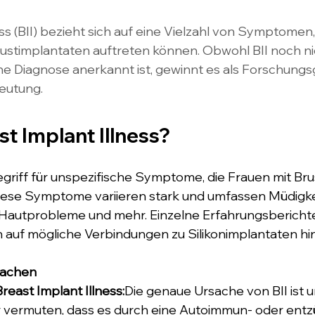
ss (BII) bezieht sich auf eine Vielzahl von Symptomen,
ustimplantaten auftreten können. Obwohl BII noch nic
sche Diagnose anerkannt ist, gewinnt es als Forschungs
eutung.
st Implant Illness?
egriff für unspezifische Symptome, die Frauen mit Br
iese Symptome variieren stark und umfassen Müdigkei
autprobleme und mehr. Einzelne Erfahrungsbericht
 auf mögliche Verbindungen zu Silikonimplantaten hin
sachen
east Implant Illness:
Die genaue Ursache von BII ist 
r vermuten, dass es durch eine Autoimmun- oder entz