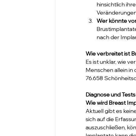
hinsichtlich ih
Veränderungen
Wer könnte von 
Brustimplantat
nach der Impla
Wie verbreitet ist B
Es ist unklar, wie ve
Menschen allein in 
76.658 Schönheitso
Diagnose und Tests
Wie wird Breast Impl
Aktuell gibt es kei
sich auf die Erfas
auszuschließen, kön
Implantate kann die