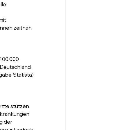
le 
it 
nnen zeitnah 
 400.000 
 Deutschland 
abe Statista).
rzte stützen 
rkrankungen 
g der 
n, ist jedoch 