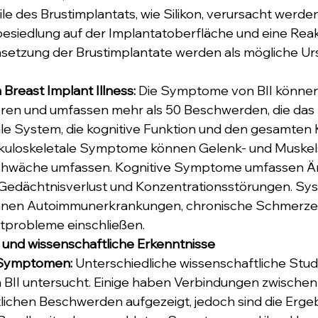
ile des Brustimplantats, wie Silikon, verursacht werde
esiedlung auf der Implantatoberfläche und eine Reakt
insetzung der Brustimplantate werden als mögliche U
reast Implant Illness: 
Die Symptome von BII können
ieren und umfassen mehr als 50 Beschwerden, die das 
le System, die kognitive Funktion und den gesamten 
skuloskeletale Symptome können Gelenk- und Muske
chwäche umfassen. Kognitive Symptome umfassen Än
Gedächtnisverlust und Konzentrationsstörungen. Sy
en Autoimmunerkrankungen, chronische Schmerzen
probleme einschließen.
 und wissenschaftliche Erkenntnisse
-Symptomen:
 Unterschiedliche wissenschaftliche Stud
II untersucht. Einige haben Verbindungen zwischen
lichen Beschwerden aufgezeigt, jedoch sind die Ergeb