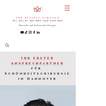
THE PLASTIC SURGEON
Priv.-Doz. Dr. med. habil. Seyed
Arash Alawi
Plastische und Ästhetische Chirurgie
Ihr erster
Ansprechpartner
für
Schönheitschirurgie
in Hannover