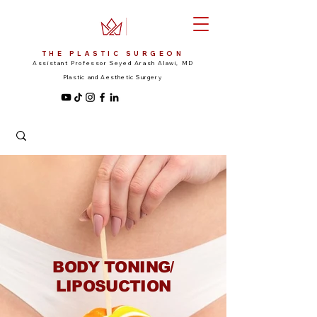
THE PLASTIC SURGEON
Assistant Professor Seyed Arash Alawi, MD
Plastic and Aesthetic Surgery
BODY TONING/
LIPOSUCTION