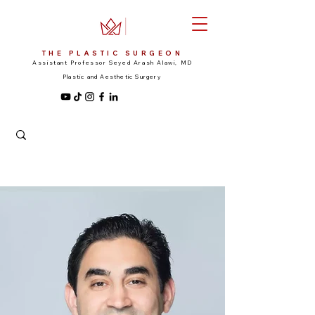
THE PLASTIC SURGEON
Assistant Professor Seyed Arash Alawi, MD
Plastic and Aesthetic Surgery
Appointment