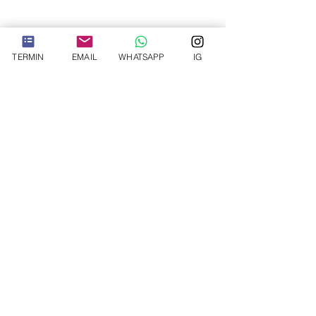
TERMIN
EMAIL
WHATSAPP
IG
address
Eilenriede Klinik Hannover
Lister Kirchweg 43
30163 Hannover
Telefon
0351 458-2006
E-mail
INFO@THEPLASTICSURGEON.DE