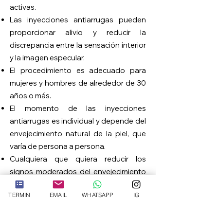
activas.
Las inyecciones antiarrugas pueden
proporcionar alivio y reducir la
discrepancia entre la sensación interior
y la imagen especular.
El procedimiento es adecuado para
mujeres y hombres de alrededor de 30
años o más.
El momento de las inyecciones
antiarrugas es individual y depende del
envejecimiento natural de la piel, que
varía de persona a persona.
Cualquiera que quiera reducir los
signos moderados del envejecimiento
y refrescar su apariencia puede recibir
TERMIN
EMAIL
WHATSAPP
IG
inyecciones antiarrugas en An.
toma
una palabra.