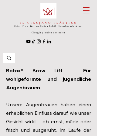
EL CIRUJANO PLÁSTICO
Priv.-Doz. Dr. medicina habil. Seyed
Arash Alaui
Cirugia plastica y estetica
Botox® Brow Lift – Für
wohlgeformte und jugendliche
Augenbrauen
Unsere Augenbrauen haben einen
erheblichen Einfluss darauf, wie unser
Gesicht wirkt – ob ernst, müde oder
frisch und ausgeruht. Im Laufe der