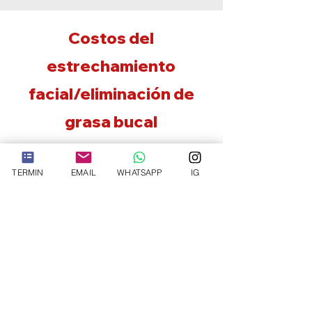
Costos del
estrechamiento
facial/eliminación de
grasa bucal
El precio de una eliminación de grasa bucal
TERMIN
EMAIL
WHATSAPP
IG
en Alemania suele oscilar entre 1.800 y
5.000 euros. Sin embargo, esto es sólo un
promedio aproximado y los costos reales
pueden variar según los factores
mencionados anteriormente.
Es importante considerar lo siguiente
cuando se trata del costo de una
bichectomía/eliminación de grasa