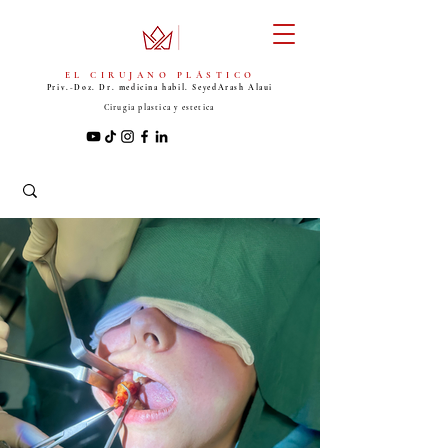
EL CIRUJANO PLÁSTICO
Priv.-Doz. Dr. medicina habil. Seyed
Arash Alaui
Cirugia plastica y estetica