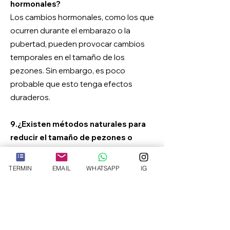
hormonales?
Los cambios hormonales, como los que
ocurren durante el embarazo o la
pubertad, pueden provocar cambios
temporales en el tamaño de los
pezones. Sin embargo, es poco
probable que esto tenga efectos
duraderos.
9.
¿Existen métodos naturales para
reducir el tamaño de pezones o
areolas grandes?
No existen métodos naturales
TERMIN
EMAIL
WHATSAPP
IG
probados para reducir el tamaño de los
pezones o pezones grandes. Si se
desea un cambio, se debe consultar a
un cirujano plástico.