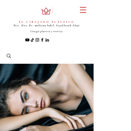
EL CIRUJANO PLÁSTICO
Priv.-Doz. Dr. medicina habil. Seyed
Arash Alaui
Cirugia plastica y estetica