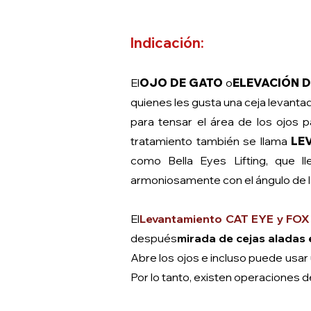
Indicación:
El
OJO DE GATO
o
ELEVACIÓN 
quienes les gusta una ceja levanta
para tensar el área de los ojos p
tratamiento también se llama
LE
como Bella Eyes Lifting, que l
armoniosamente con el ángulo de la
El
Levantamiento CAT EYE y FOX
después
mirada de cejas aladas e
Abre los ojos e incluso puede usar
Por lo tanto, existen operaciones