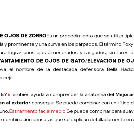
DE OJOS DE ZORRO
Es un procedimiento que se utiliza tí
da y prominente y una curva en los párpados. El término Foxy
ara lograr unos ojos almendrados y rasgados, similares a 
VANTAMIENTO DE OJOS DE GATO
/
ELEVACIÓN DE O
leva el nombre de la destacada defensora Bella Hadi
 ceja.
 EYE
También ayuda a comprender la anatomía del
Mejorar 
n el exterior
conseguir. Se puede combinar con un lifting de
 uno.
Estiramiento facial medio
Se puede combinar para suavizar
 de combinación sensatas que se explican detalladamente en 