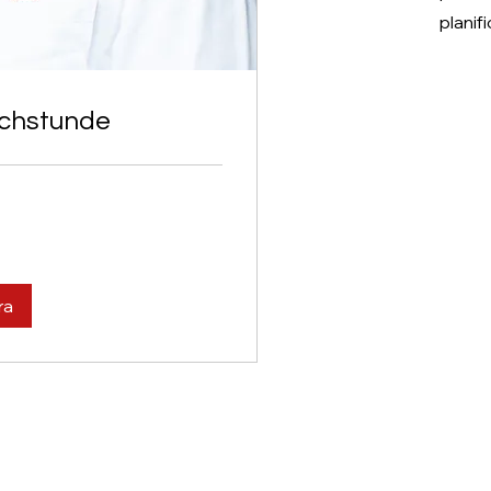
planif
echstunde
ra