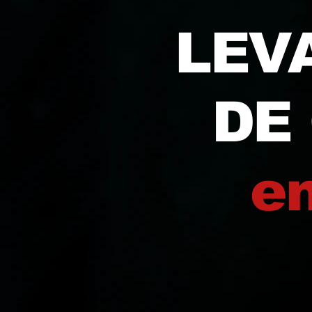
LEV
DE
e