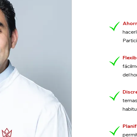
Ahorr
hacer
Partic
Flexib
fácil
del ho
Discr
temas
habitu
Plani
permi