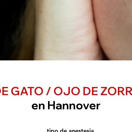
E GATO / OJO DE ZORR
en Hannover
tipo de anestesia