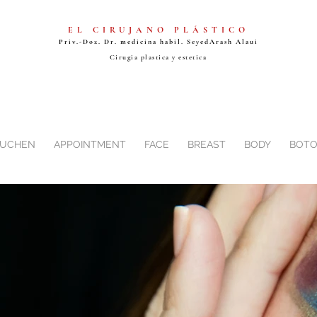
EL CIRUJANO PLÁSTICO
Priv.-Doz. Dr. medicina habil. Seyed
Arash Alaui
Cirugia plastica y estetica
BUCHEN
APPOINTMENT
FACE
BREAST
BODY
BOTO