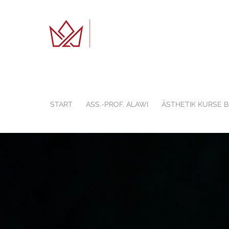
START
ASS.-PROF. ALAWI
ÄSTHETIK KURSE 