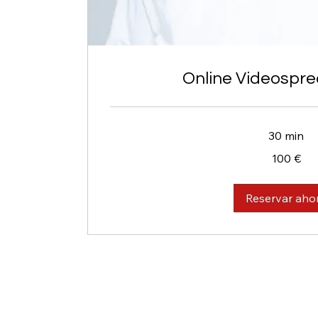
Online Videospr
30 min
100
100 €
euros
Reservar aho