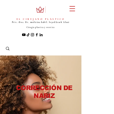
EL CIRUJANO PLÁSTICO
Priv.-Doz. Dr. medicina habil. Seyed
Arash Alaui
Cirugia plastica y estetica
CORRECCIÓN DE
NARIZ