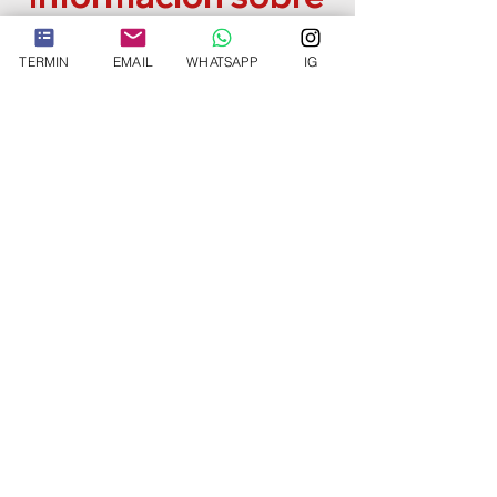
la rinoplastia
TERMIN
EMAIL
WHATSAPP
IG
Häufig Fragen zur
Nasenkorrektur