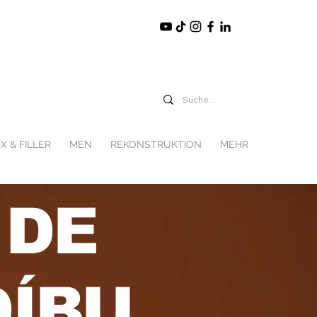
X & FILLER
MEN
REKONSTRUKTION
MEHR
 DE
ÍBU