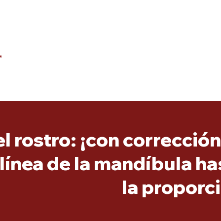
e
l rostro: ¡con correcció
a línea de la mandíbula h
la proporc