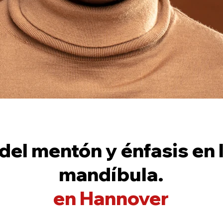
el mentón y énfasis en la
mandíbula.
en Hannover