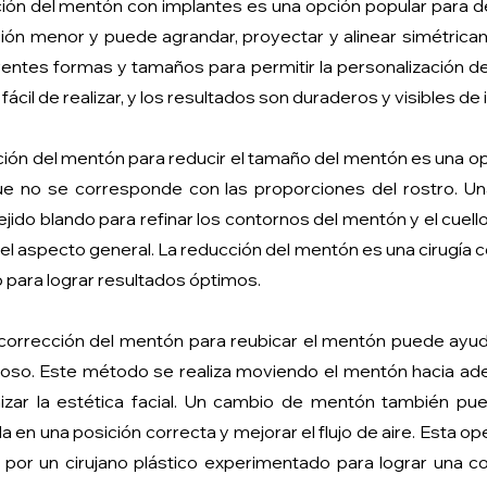
ión del mentón con implantes es una opción popular para def
ción menor y puede agrandar, proyectar y alinear simétric
entes formas y tamaños para permitir la personalización de
ácil de realizar, y los resultados son duraderos y visibles de
ión del mentón para reducir el tamaño del mentón es una 
 no se corresponde con las proporciones del rostro. Una
jido blando para refinar los contornos del mentón y el cuello
el aspecto general. La reducción del mentón es una cirugía 
 para lograr resultados óptimos.
corrección del mentón para reubicar el mentón puede ayudar
ioso. Este método se realiza moviendo el mentón hacia adel
izar la estética facial. Un cambio de mentón también pue
la en una posición correcta y mejorar el flujo de aire. Esta 
 por un cirujano plástico experimentado para lograr una co