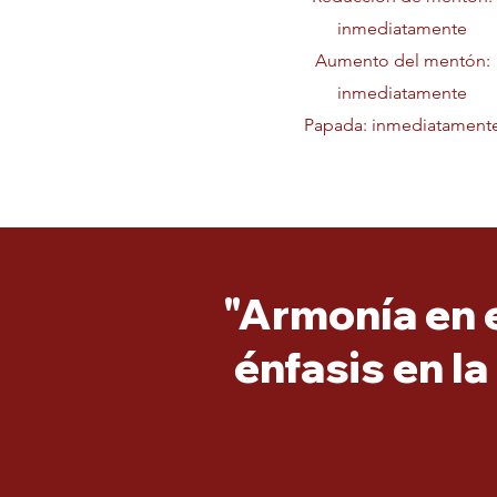
inmediatamente
Aumento del mentón:
inmediatamente
Papada: inmediatament
"Armonía en e
énfasis en l