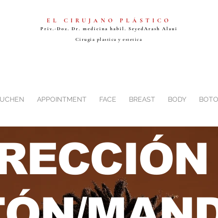
EL CIRUJANO PLÁSTICO
Priv.-Doz. Dr. medicina habil. Seyed
Arash Alaui
Cirugia plastica y estetica
BUCHEN
APPOINTMENT
FACE
BREAST
BODY
BOTO
RECCIÓN
ÓN/MAND