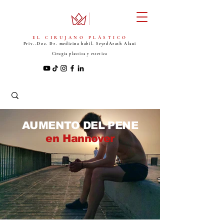
EL CIRUJANO PLÁSTICO
Priv.-Doz. Dr. medicina habil. Seyed
Arash Alaui
Cirugia plastica y estetica
AUMENTO DEL PENE
en Hannover