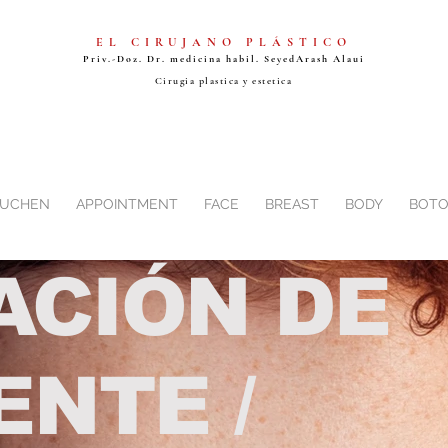
EL CIRUJANO PLÁSTICO
Priv.-Doz. Dr. medicina habil. Seyed
Arash Alaui
Cirugia plastica y estetica
BUCHEN
APPOINTMENT
FACE
BREAST
BODY
BOTO
ACIÓN DE
ENTE /