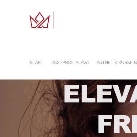
START
ASS.-PROF. ALAWI
ÄSTHETIK KURSE 
ELEV
FR