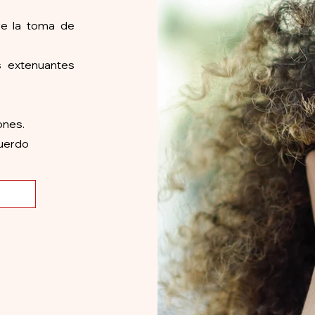
re la toma de
es extenuantes
ones.
uerdo