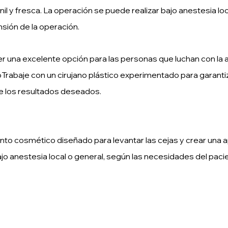
il y fresca. La operación se puede realizar bajo anestesia loc
sión de la operación.
 una excelente opción para las personas que luchan con la ap
o
Trabaje con un cirujano plástico experimentado para garanti
e los resultados deseados.
ento cosmético diseñado para levantar las cejas y crear una ap
o anestesia local o general, según las necesidades del pacie