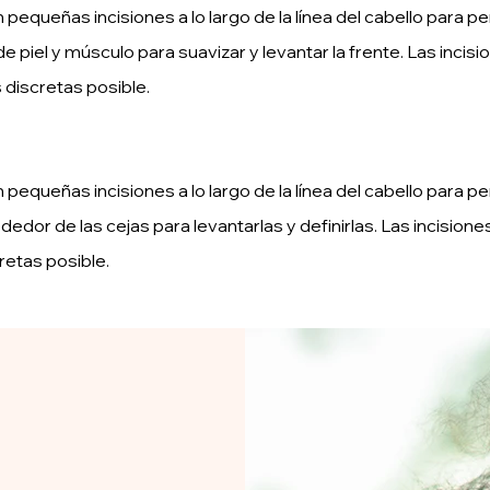
equeñas incisiones a lo largo de la línea del cabello para per
de piel y músculo para suavizar y levantar la frente. Las inc
 discretas posible.
equeñas incisiones a lo largo de la línea del cabello para per
rededor de las cejas para levantarlas y definirlas. Las incisi
retas posible.