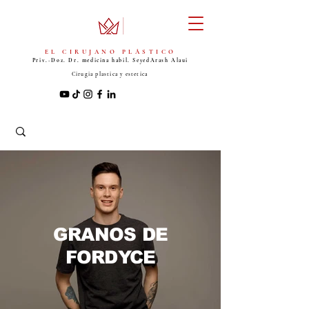
EL CIRUJANO PLÁSTICO
Priv.-Doz. Dr. medicina habil. Seyed
Arash Alaui
Cirugia plastica y estetica
GRANOS DE
FORDYCE