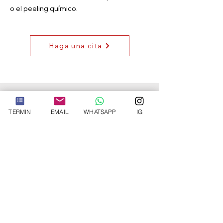
o el peeling químico.
Haga una cita
¿Estás sufriendo
TERMIN
EMAIL
WHATSAPP
IG
de caída del
cabello?