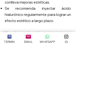
conlleva mejoras estéticas.
Se recomienda inyectar ácido
hialurónico regularmente para lograr un
efecto estético a largo plazo.
Ventajas de las inyecciones
antiarrugas con ácido hialurónico de
TERMIN
EMAIL
WHATSAPP
IG
un vistazo:
Duración corta del tratamiento
Sin preparación especial
Tratamiento de bajo dolor
Sin cicatrices
Procedimiento mínimamente invasivo
Anestesia no necesaria
Resultados naturales
Sustancia degradable