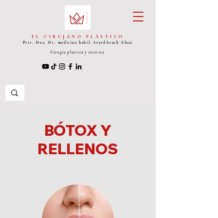
EL CIRUJANO PLÁSTICO
Priv.-Doz. Dr. medicina habil. Seyed
Arash Alaui
Cirugia plastica y estetica
BÓTOX Y
RELLENOS