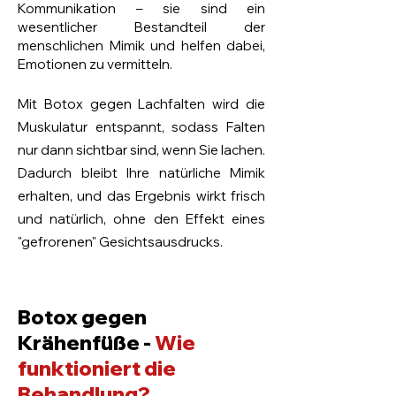
Botox bei Lachfalten: Die Themen
Kommunikation – sie sind ein
im Überblick
wesentlicher Bestandteil der
menschlichen Mimik und helfen dabei,
Emotionen zu vermitteln.
Botox gegen Lachfalten bei PD Dr.
Alawi
Mit Botox gegen Lachfalten wird die
Lachfalten dynamisch glätten
Muskulatur entspannt, sodass Falten
Alternative Methoden zur
nur dann sichtbar sind, wenn Sie lachen.
Faltenentfernung
Dadurch bleibt Ihre natürliche Mimik
erhalten, und das Ergebnis wirkt frisch
Was Sie bei PD Dr. Alawi erwartet:
und natürlich, ohne den Effekt eines
"gefrorenen" Gesichtsausdrucks.
Spezialisiert auf Faltenunterspritzung
mit Botox
Erfahrung aus mehreren Tausend
Botox gegen
Behandlungen
Krähenfüße -
Wie
Entspannte Atmosphäre in zentraler
funktioniert die
Lage in Hannover
Behandlung?