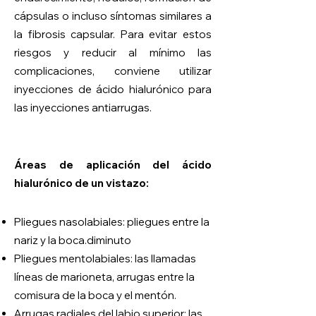
cápsulas o incluso síntomas similares a
la fibrosis capsular. Para evitar estos
riesgos y reducir al mínimo las
complicaciones, conviene utilizar
inyecciones de ácido hialurónico para
las inyecciones antiarrugas.
Áreas de aplicación del ácido
hialurónico de un vistazo:
Pliegues nasolabiales: pliegues entre la
nariz y la boca.
diminuto
Pliegues mentolabiales: las llamadas
líneas de marioneta, arrugas entre la
comisura de la boca y el mentón.
Arrugas radiales del labio superior: las