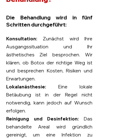
Erreichbarkeit in der Nachsorge per
Handy, Chat und E-Mail
Die Behandlung wird in fünf
Faire und transparente
Schritten durchgeführt:
Preisgestaltung
Konsultation:
Zunächst wird Ihre
Ausgangssituation und Ihr
ästhetisches Ziel besprochen. Wir
klären, ob Botox der richtige Weg ist
und besprechen Kosten, Risiken und
Erwartungen.
Lokalanästhesie:
Eine lokale
Betäubung ist in der Regel nicht
notwendig, kann jedoch auf Wunsch
erfolgen.
Reinigung und Desinfektion:
Das
behandelte Areal wird gründlich
gereinigt, um eine Infektion zu