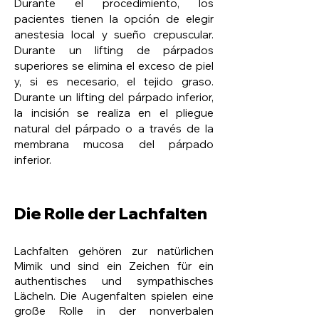
Durante el procedimiento, los
hervorragende Ergebnisse. Der
pacientes tienen la opción de elegir
Eingriff ist schnell und unkompliziert –
anestesia local y sueño crepuscular.
in der Regel sind nur 3
Durante un lifting de párpados
Injektionspunkte notwendig und die
superiores se elimina el exceso de piel
y, si es necesario, el tejido graso.
Behandlung dauert nur wenige
Durante un lifting del párpado inferior,
Minuten. Eine Betäubung ist in der
la incisión se realiza en el pliegue
Regel nicht erforderlich.
natural del párpado o a través de la
membrana mucosa del párpado
inferior.
Mögliche Nebenwirkungen sind
vorübergehende Rötungen,
Schwellungen oder leichte
Die Rolle der Lachfalten
Blutergüsse an den Einstichstellen.
Die Behandlung erfordert keine
Lachfalten gehören zur natürlichen
Ausfallzeit, sodass Sie sofort wieder
Mimik und sind ein Zeichen für ein
authentisches und sympathisches
gesellschaftsfähig sind.
Lächeln. Die Augenfalten spielen eine
große Rolle in der nonverbalen