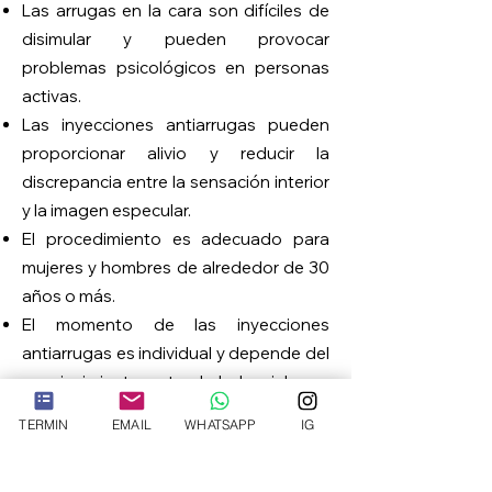
Las arrugas en la cara son difíciles de
disimular y pueden provocar
problemas psicológicos en personas
activas.
Las inyecciones antiarrugas pueden
proporcionar alivio y reducir la
discrepancia entre la sensación interior
y la imagen especular.
El procedimiento es adecuado para
mujeres y hombres de alrededor de 30
años o más.
El momento de las inyecciones
antiarrugas es individual y depende del
envejecimiento natural de la piel, que
Penisverdickung mit
varía de persona a persona.
Hyaluronsäure
TERMIN
EMAIL
WHATSAPP
IG
Cualquiera que quiera reducir los
signos moderados del envejecimiento
Die Penisverdickung mit