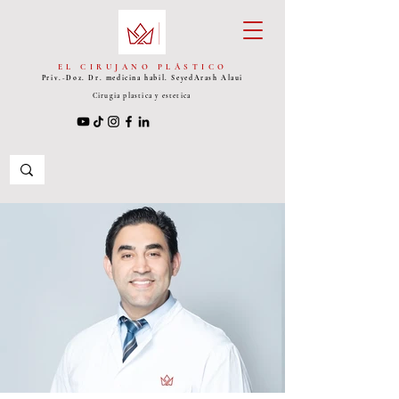
EL CIRUJANO PLÁSTICO
Priv.-Doz. Dr. medicina habil. Seyed
Arash Alaui
Cirugia plastica y estetica