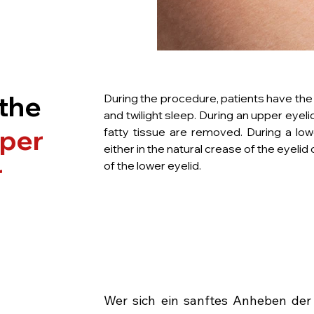
 the
During the procedure, patients have the
and twilight sleep. During an upper eyelid
per
fatty tissue are removed. During a lower
either in the natural crease of the eye
r
of the lower eyelid.
Wer sich ein sanftes Anheben de