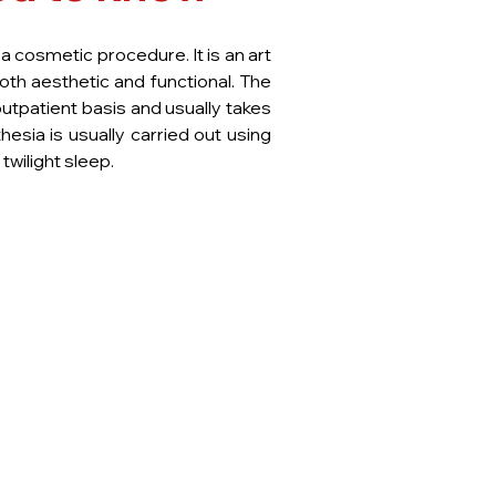
 a cosmetic procedure. It is an art
both aesthetic and functional. The
outpatient basis and usually takes
sia is usually carried out using
 twilight sleep.