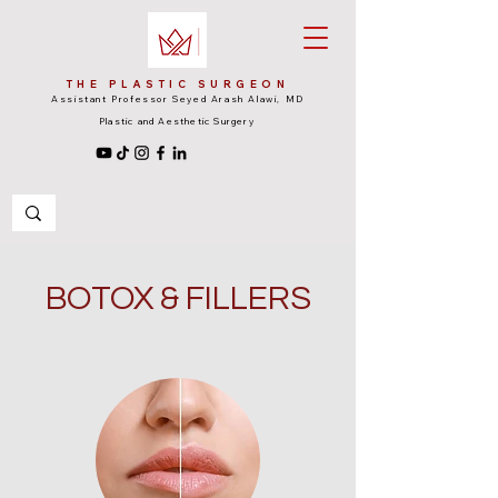
THE PLASTIC SURGEON
Assistant Professor Seyed Arash Alawi, MD
Plastic and Aesthetic Surgery
BOTOX & FILLERS