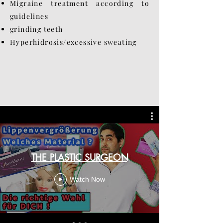
Migraine treatment according to
guidelines
grinding teeth
Hyperhidrosis/excessive sweating
THE PLASTIC SURGEON
Watch Now