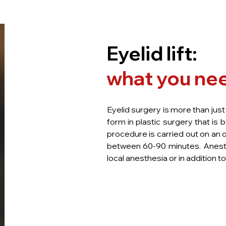
Eyelid lift:
what you ne
Eyelid surgery is more than just
form in plastic surgery that is 
procedure is carried out on an 
between 60-90 minutes. Anesthe
local anesthesia or in addition to