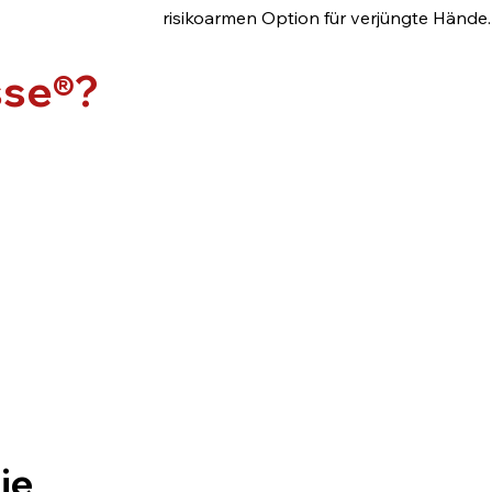
risikoarmen Option für verjüngte Hände.
sse®?
ie