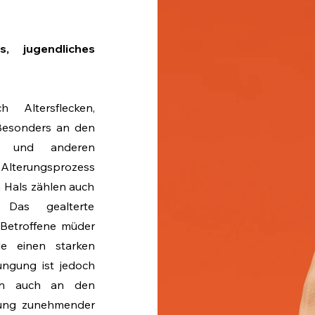
, jugendliches
 Altersflecken,
 Besonders an den
ng und anderen
r Alterungsprozess
 Hals zählen auch
Das gealterte
 Betroffene müder
le einen starken
üngung ist jedoch
ern auch an den
dlung zunehmender