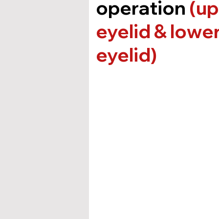
operation
(up
eyelid & lowe
eyelid)