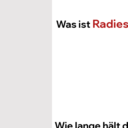
Radie
Was ist
Wie lange hält d