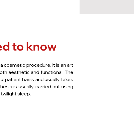
ed to know
 a cosmetic procedure. It is an art
both aesthetic and functional. The
outpatient basis and usually takes
sia is usually carried out using
 twilight sleep.