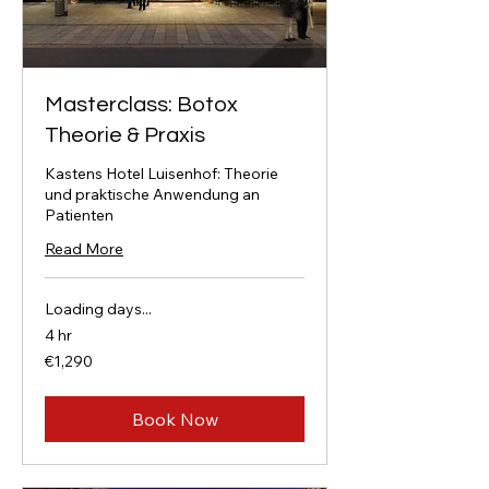
Masterclass: Botox
Theorie & Praxis
Kastens Hotel Luisenhof: Theorie
und praktische Anwendung an
Patienten
Read More
Loading days...
4 hr
1,290
€1,290
euros
Book Now