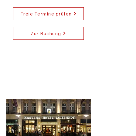
hannover, botulinumtoxin fortbildung
deutschland, botox spritzen lernen
Freie Termine prüfen
ärzte, hyaluronsäure kurs für
medizinische fachkräfte, ästhetische
fortbildung botulinumtoxin typ A, filler
Zur Buchung
und botox weiterbildung in hannover,
zertifizierter botox kurs praxisnah,
botox und filler schulung für einsteiger