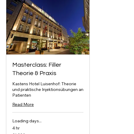
Masterclass: Filler
Theorie & Praxis
Kastens Hotel Luisenhof: Theorie
und praktische Injektionsübungen an
Patienten
Read More
Loading days...
4 hr
1,290