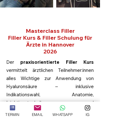
Masterclass Filler
Filler Kurs & Filler Schulung für
Ärzte in Hannover
2026
Der
praxisorientierte Filler Kurs
vermittelt ärztlichen Teilnehmer:innen
alles Wichtige zur Anwendung von
Hyaluronsäure – inklusive
Indikationswahl, Anatomie,
Injektionstechniken und
Komplikationsmanagement. Diese
Filler
TERMIN
EMAIL
WHATSAPP
IG
Schulung für Ärzte
legt besonderen
Fokus auf Volumenaufbau im
Mittelgesicht, Lippenkonturierung